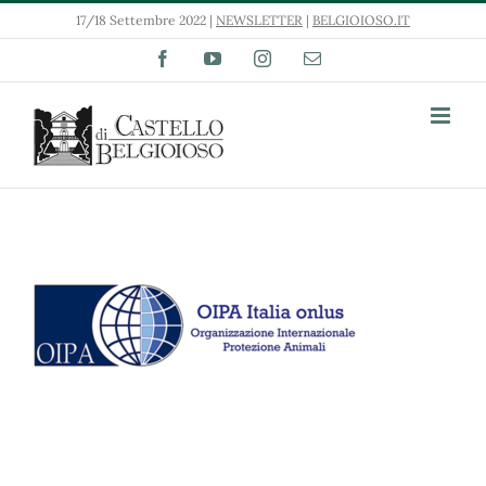
Salta
17/18 Settembre 2022 |
NEWSLETTER
|
BELGIOIOSO.IT
al
contenuto
Facebook
YouTube
Instagram
Email