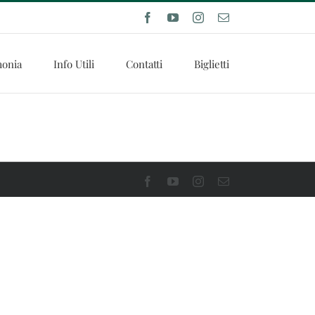
Facebook
YouTube
Instagram
Email
onia
Info Utili
Contatti
Biglietti
Facebook
YouTube
Instagram
Email